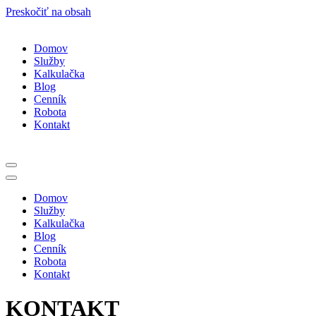
Preskočiť na obsah
Domov
Služby
Kalkulačka
Blog
Cenník
Robota
Kontakt
Menu
navigácie
Menu
navigácie
Domov
Služby
Kalkulačka
Blog
Cenník
Robota
Kontakt
KONTAKT