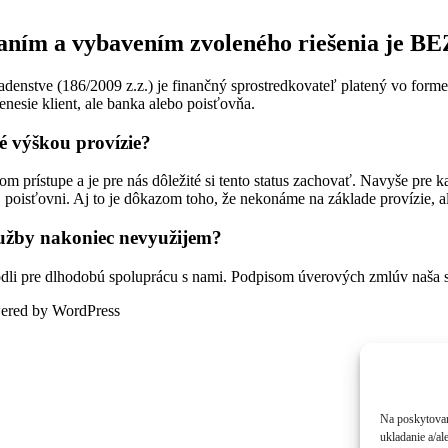
vaním a vybavením zvoleného riešenia je 
nstve (186/2009 z.z.) je finančný sprostredkovateľ platený vo forme p
nesie klient, ale banka alebo poisťovňa.
né výškou provízie?
prístupe a je pre nás dôležité si tento status zachovať. Navyše pre ka
j poisťovni. Aj to je dôkazom toho, že nekonáme na základe provízie, al
služby nakoniec nevyužijem?
hodli pre dlhodobú spoluprácu s nami. Podpisom úverových zmlúv naša 
wered by WordPress
Na poskytovan
ukladanie a/al