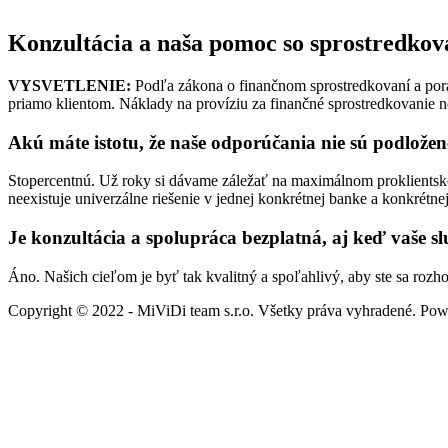
Konzultácia a naša pomoc so sprostredko
VYSVETLENIE:
Podľa zákona o finančnom sprostredkovaní a porade
priamo klientom. Náklady na províziu za finančné sprostredkovanie ne
Akú máte istotu, že naše odporúčania nie sú podlože
Stopercentnú. Už roky si dávame záležať na maximálnom proklientskom 
neexistuje univerzálne riešenie v jednej konkrétnej banke a konkrétne
Je konzultácia a spolupráca bezplatná, aj keď vaše 
Áno. Našich cieľom je byť tak kvalitný a spoľahlivý, aby ste sa roz
Copyright © 2022 - MiViDi team s.r.o. Všetky práva vyhradené. Po