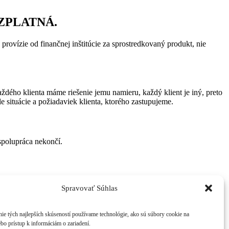
BEZPLATNÁ.
rovízie od finančnej inštitúcie za sprostredkovaný produkt, nie
ždého klienta máme riešenie jemu namieru, každý klient je iný, preto
e situácie a požiadaviek klienta, ktorého zastupujeme.
spolupráca nekončí.
Spravovať Súhlas
ie tých najlepších skúseností používame technológie, ako sú súbory cookie na
ebo prístup k informáciám o zariadení.