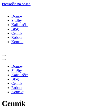
Preskočiť na obsah
Domov
Služby
Kalkulačka
Blog
Cenník
Robota
Kontakt
Menu
navigácie
Menu
navigácie
Domov
Služby
Kalkulačka
Blog
Cenník
Robota
Kontakt
Cenník