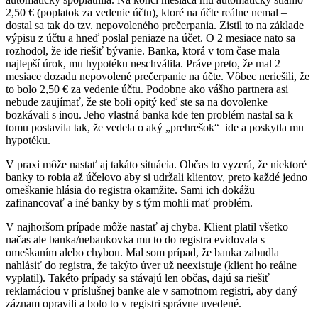
2,50 € (poplatok za vedenie účtu), ktoré na účte reálne nemal –
dostal sa tak do tzv. nepovoleného prečerpania. Zistil to na základe
výpisu z účtu a hneď poslal peniaze na účet. O 2 mesiace nato sa
rozhodol, že ide riešiť bývanie. Banka, ktorá v tom čase mala
najlepší úrok, mu hypotéku neschválila. Práve preto, že mal 2
mesiace dozadu nepovolené prečerpanie na účte. Vôbec neriešili, že
to bolo 2,50 € za vedenie účtu. Podobne ako vášho partnera asi
nebude zaujímať, že ste boli opitý keď ste sa na dovolenke
bozkávali s inou. Jeho vlastná banka kde ten problém nastal sa k
tomu postavila tak, že vedela o aký „prehrešok“ ide a poskytla mu
hypotéku.
V praxi môže nastať aj takáto situácia. Občas to vyzerá, že niektoré
banky to robia až účelovo aby si udržali klientov, preto každé jedno
omeškanie hlásia do registra okamžite. Sami ich dokážu
zafinancovať a iné banky by s tým mohli mať problém.
V najhoršom prípade môže nastať aj chyba. Klient platil všetko
načas ale banka/nebankovka mu to do registra evidovala s
omeškaním alebo chybou. Mal som prípad, že banka zabudla
nahlásiť do registra, že takýto úver už neexistuje (klient ho reálne
vyplatil). Takéto prípady sa stávajú len občas, dajú sa riešiť
reklamáciou v príslušnej banke ale v samotnom registri, aby daný
záznam opravili a bolo to v registri správne uvedené.