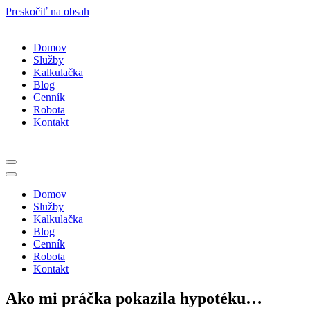
Preskočiť na obsah
Domov
Služby
Kalkulačka
Blog
Cenník
Robota
Kontakt
Menu
navigácie
Menu
navigácie
Domov
Služby
Kalkulačka
Blog
Cenník
Robota
Kontakt
Ako mi práčka pokazila hypotéku…