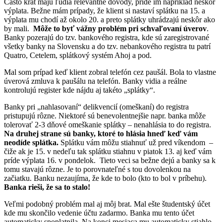
Často krát majú ľudia relevantné dôvody, príde im napríklad neskôr
výplata. Bežne mám prípady, že klient si nastaví splátku na 15. a
výplata mu chodí až okolo 20. a preto splátky uhrádzajú neskôr ako
by mali.
Môže to byť vážny problém pri schvaľovaní úverov
.
Banky pozerajú do tzv. bankového registra, kde sú zaregistrované
všetky banky na Slovensku a do tzv. nebankového registra tu patrí
Quatro, Cetelem, splátkový systém Ahoj a pod.
Mal som prípad keď klient zobral telefón cez paušál. Bola to vlastne
úverová zmluva k paušálu na telefón. Banky vidia a reálne
kontrolujú register kde nájdu aj takéto „splátky“.
Banky pri „nahlasovaní“ delikvencií (omeškaní) do registra
pristupujú rôzne. Niektoré sú benevolentnejšie napr. banka môže
tolerovať 2-3 dňové omeškanie splátky – nenahlásia to do registra.
Na druhej strane sú banky, ktoré to hlásia hneď keď vám
neodíde splátka.
Splátku vám môžu stiahnuť už pred víkendom –
čiže ak je 15. v nedeľu tak splátku stiahnu v piatok 13. aj keď vám
príde výplata 16. v pondelok. Tieto veci sa bežne dejú a banky sa k
tomu stavajú rôzne. Je to porovnateľné s tou dovolenkou na
začiatku. Banku nezaujíma, že kde to bolo (kto to bol v príbehu).
Banka rieši, že sa to stalo!
Veľmi podobný problém mal aj môj brat. Mal ešte študentský účet
kde mu skončilo vedenie účtu zadarmo. Banka mu tento účet
automaticky spoplatnila. Na konci mesiaca mu automaticky stiahlo