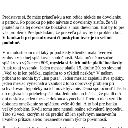
Predstavte si, že máte priateľa/ku a ten odíde niekde na dovolenku
s partiou. Po polroku po jeho návrate z dovolenky zistíte, že váš
priateľ sa na tej dovolenke bozkával s inou dievčinou. Bol by to pre
vás problém? Predpokladám, že pre veľa párov by to problém bol.
V bankách pri posudzovaní či poskytnú úver je to veľmi
podobné.
V minulosti som mal taký prípad kedy klientka mala úverovú
zmluvu v jednej splátkovej spoločnosti. Mala určené mesačné
splátky vo výške cca 80€,
myslela si že ich môže platiť hocikedy
.
A tak to aj vyzeralo. Jeden mesiac platila 15. druhý 20. so slovami
„Veď to je len práčka, zaplatím to o týždeň neskôr.“ V našom
príbehu to mohla byť „len pusa“. Jeden mesiac zaplatili dve splátky,
jeden mesiac vynechali a vznikol z toho obrovský problém pri
schvaľovaní hypotéky na ich nové bývanie. Daná spoločnosť hlásila
do registra ich priebeh splácania. Jednoducho hlásila, že platili o 5
dní neskôr a jeden mesiac dokonca vynechali. Preto u nich vzniklo
dokonca omeškanie so splátkou vyše 40 dní. A to bol pre banku
veľký problém. Kvôli tomu sme nemali reálne schválenú hypotéku.
Toto sú veci, ktorým sa dá predísť už len správnym nastavením
trvalého príkazu alebo nezanedbávaním týchto povinností.