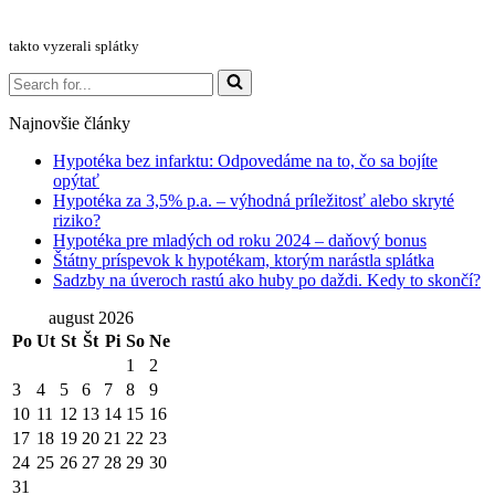
takto vyzerali splátky
Search
for...
Najnovšie články
Hypotéka bez infarktu: Odpovedáme na to, čo sa bojíte
opýtať
Hypotéka za 3,5% p.a. – výhodná príležitosť alebo skryté
riziko?
Hypotéka pre mladých od roku 2024 – daňový bonus
Štátny príspevok k hypotékam, ktorým narástla splátka
Sadzby na úveroch rastú ako huby po daždi. Kedy to skončí?
august 2026
Po
Ut
St
Št
Pi
So
Ne
1
2
3
4
5
6
7
8
9
10
11
12
13
14
15
16
17
18
19
20
21
22
23
24
25
26
27
28
29
30
31